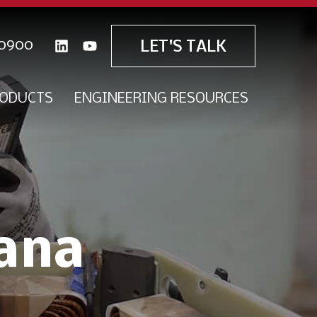
0900
LET'S TALK
ODUCTS
ENGINEERING RESOURCES
iana