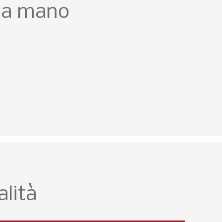
ima mano
lità