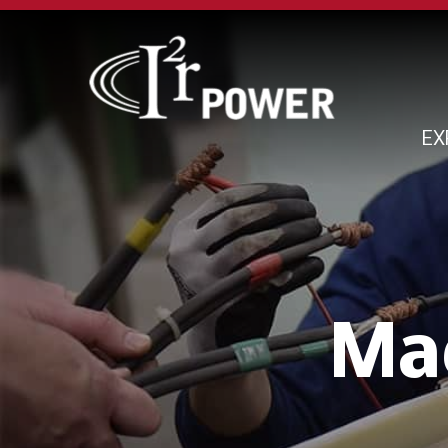
EX
Mae