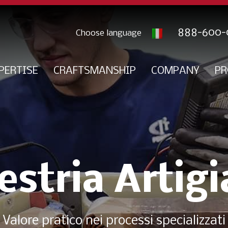
888-600-
PERTISE
CRAFTSMANSHIP
COMPANY
PR
stria Artig
Valore pratico nei processi specializzati