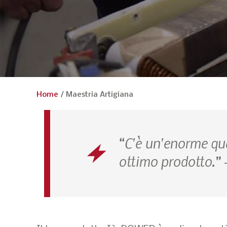
Home
/
Maestria Artigiana
“C'è un'enorme qua
ottimo prodotto.” 
2