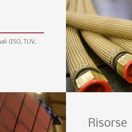
nali (ISO, TUV,
Risorse