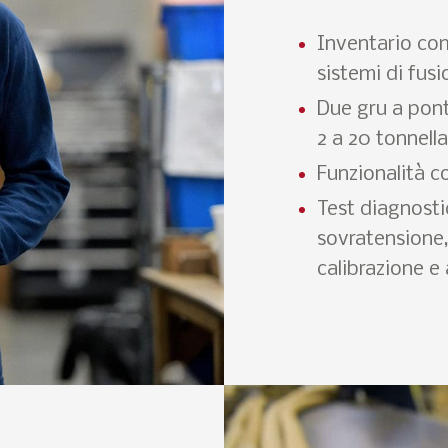
Inventario comp
sistemi di fus
Due gru a pont
2 a 20 tonnell
Funzionalità c
Test diagnostic
sovratensione,
calibrazione e 