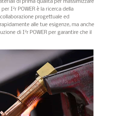
ateriali di prima qualità per massimizzare
2
 per I
r POWER è la ricerca della
i collaborazione progettuale ed
e rapidamente alle tue esigenze, ma anche
2
uzione di I
r POWER per garantire che il